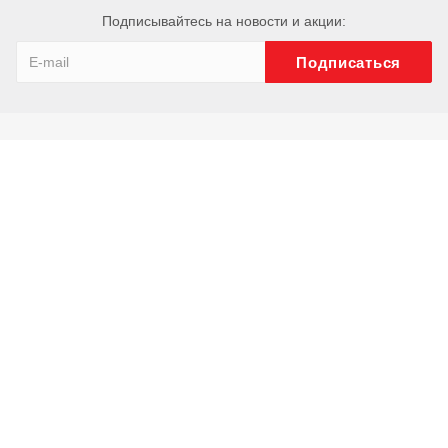
Подписывайтесь на новости и акции:
Компания
О компании
История
Сотрудники
Отзывы
Реквизиты
Каталог
Ключи
Труборезы