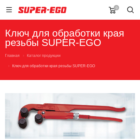
0
Ключ для обработки края
резьбы SUPER-EGO
Главная
Каталог продукции
Ключ для обработки края резьбы SUPER-EGO