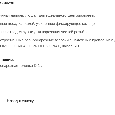
енности:
инная направляющая для идеального центрирования.
чная посадка ножей, усиленное фиксирующее кольцо.
гкий отвод стружки для нарезания чистой резьбы.
стросменные резьбонарезные головки с надежным крепление
OMO, COMPACT, PROFESIONAL, набор S00.
лнение:
онарезная головка D 1".
Назад к списку