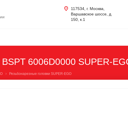
117534, г. Москва,
Варшавское шоссе, д.
нии
150, к.1
1" BSPT 6006D0000 SUPER-EG
GO
Резьбонарезные головки SUPER-EGO