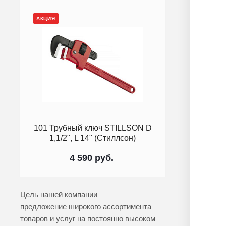
АКЦИЯ
101 Трубный ключ STILLSON D
1,1/2", L 14" (Стиллсон)
4 590
руб.
Цель нашей компании —
предложение широкого ассортимента
товаров и услуг на постоянно высоком