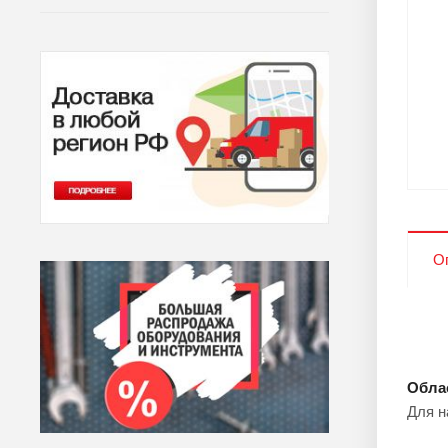
О
Обла
Для н