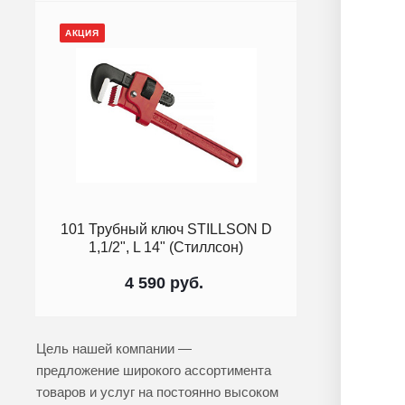
АКЦИЯ
101 Трубный ключ STILLSON D
1,1/2", L 14" (Стиллсон)
4 590
руб.
Цель нашей компании —
предложение широкого ассортимента
товаров и услуг на постоянно высоком