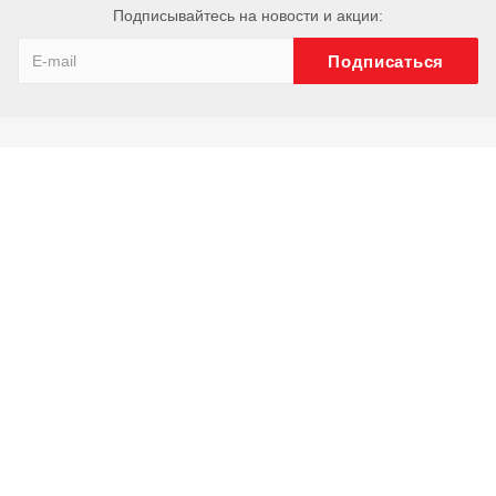
Подписывайтесь на новости и акции:
Компания
О компании
История
Сотрудники
Отзывы
Реквизиты
Каталог
Ключи
Труборезы
Тиски