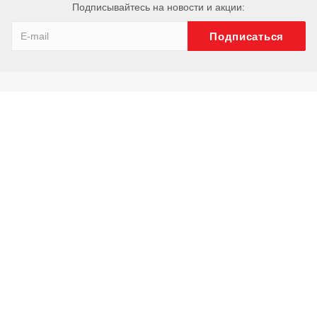
Подписывайтесь на новости и акции:
Компания
О компании
История
Сотрудники
Отзывы
Реквизиты
Каталог
Ключи
Труборезы
Тиски