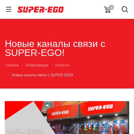
0
Новые каналы связи с
SUPER-EGO!
Главная
Информация
Новости
Новые каналы связи с SUPER-EGO!